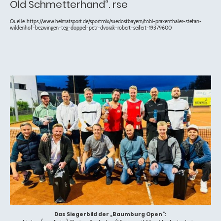
Old Schmetterhand“. rse
Quelle: https://www.heimatsport.de/sportmix/suedostbayern/tobi-praxenthaler-stefan-
wildenhof-bezwingen-teg-doppel-petr-dvorak-robert-seifert-19379600
Das Siegerbild der „Baumburg Open“: